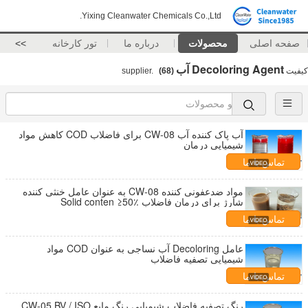
Yixing Cleanwater Chemicals Co.,Ltd.
صفحه اصلی
محصولات
درباره ما
تور کارخانه
>>
Decoloring Agent آب
کیفیت
supplier.
(68)
آب پاک کننده آب CW-08 برای فاضلاب COD کاهش مواد
شیمیایی درمان
تماس با ما
مواد ضدعفونی کننده CW-08 به عنوان عامل خنثی کننده
شارژ برای درمان فاضلاب Solid conten ≥50٪
تماس با ما
عامل Decoloring آب نساجی به عنوان COD مواد
شیمیایی تصفیه فاضلاب
تماس با ما
رنگ تصفیه فاضلاب شیمیایی رنگ مایع CW-05 BV / ISO