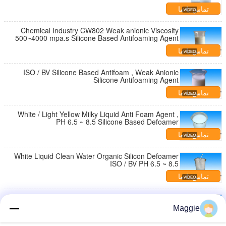
تماس با ما
Chemical Industry CW802 Weak anionic Viscosity
500~4000 mpa.s Silicone Based Antifoaming Agent
تماس با ما
ISO / BV Silicone Based Antifoam , Weak Anionic
Silicone Antifoaming Agent
تماس با ما
White / Light Yellow Milky Liquid Anti Foam Agent ,
PH 6.5 ~ 8.5 Silicone Based Defoamer
تماس با ما
White Liquid Clean Water Organic Silicon Defoamer
ISO / BV PH 6.5 ~ 8.5
تماس با ما
White Liquid Organic Silicon Defoamer CW802 ISO /
BV PH 6.5 ~ 8.5 For Clean Water
Maggie
تماس با ما