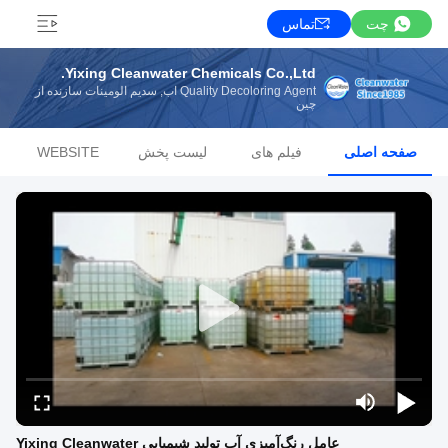
چت
تماس
Yixing Cleanwater Chemicals Co.,Ltd.
Quality Decoloring Agent آب, سدیم آلومینات سازنده از
چین
صفحه اصلی
فیلم های
لیست پخش
WEBSITE
عامل رنگ‌آمیزی آب تولید شیمیایی Yixing Cleanwater