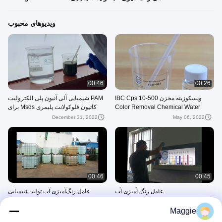
ویدیوهای محبوب
00:46
00:26
ویسکوزیته مخزن IBC Cps 10-500
PAM شیمیایی آلی آنیون پلی الکترولیت
Color Removal Chemical Water
کاتیون فلوکولانت پلیمری Msds برای
Auxiliary Agent Water Coloring
آبگیری لجن
December 31, 2022
May 06, 2022
Agent
00:46
00:45
عامل رنگ آمیزی آب
عامل رنگ‌آمیزی آب تولید شیمیایی
Yixing Cleanwater
October 12, 2020
Maggie
June 15, 2021