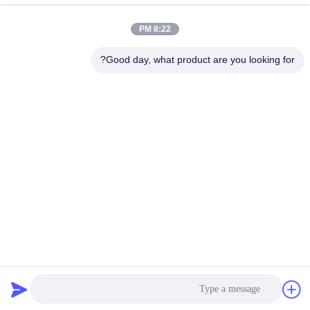
ویدیوهای اخیر
8:22 PM
Good day, what product are you looking for?
00:11
04:52
درام 1100 کیلوگرمی ذخیره شده در
مایع چسبنده 1.2 G/Cm3 نافذ JFC بدون
مکان خشک و خنک قیمت پلی دادماک
رنگ تا زرد روشن
September 05, 2023
November 08, 2023
01:55
00:29
عامل نفوذ 1.2 گرم بر سانتی متر مکعب
Chemicals Water Decoloring Agent
مایع چسبنده بی رنگ تا زرد روشن
CW - 08 Waste Water Polymer بی
رنگ
July 04, 2023
July 25, 2023