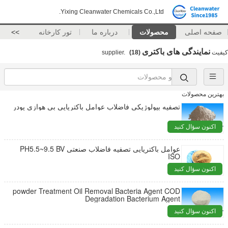
Yixing Cleanwater Chemicals Co.,Ltd.
صفحه اصلی
محصولات
درباره ما
تور کارخانه
>>
نمایندگی های باکتری
کیفیت
supplier.
(18)
بهترین محصولات
تصفیه بیولوژیکی فاضلاب عوامل باکتریایی بی هوازی پودر
اکنون سؤال کنید
عوامل باکتریایی تصفیه فاضلاب صنعتی PH5.5~9.5 BV
ISO
اکنون سؤال کنید
powder Treatment Oil Removal Bacteria Agent COD
Degradation Bacterium Agent
اکنون سؤال کنید