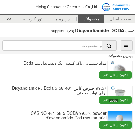
Yixing Cleanwater Chemicals Co.,Ltd.
صفحه اصلی
محصولات
درباره ما
تور کارخانه
>>
Dicyandiamide DCDA
کیفیت
supplier.
(23)
بهترین محصولات
مواد شیمیایی پاک کننده رنگ دیسیاندایامید Dcda
اکنون سؤال کنید
99.5٪ خلوص کاس 461-58-5 Dicyandiamide / Dcda
برای تولید صنعتی
اکنون سؤال کنید
CAS NO 461-58-5 DCDA 99.5% powder
dicyandiamide Dcd raw material
اکنون سؤال کنید