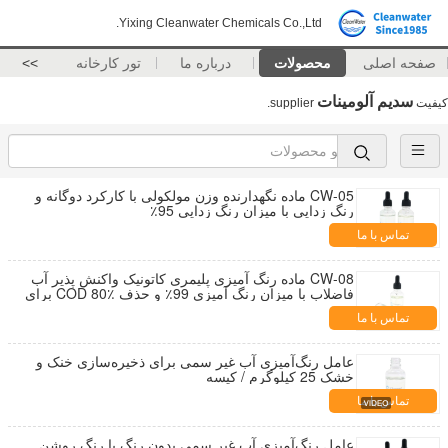
Yixing Cleanwater Chemicals Co.,Ltd.
صفحه اصلی
محصولات
درباره ما
تور کارخانه
>>
سدیم آلومینات
کیفیت
supplier.
CW-05 ماده نگهدارنده وزن مولکولی با کارکرد دوگانه و
رنگ زدایی با میزان رنگ زدایی 95٪
تماس با ما
CW-08 ماده رنگ آمیزی پلیمری کاتونیک واکنش پذیر آب
فاضلاب با میزان رنگ آمیزی 99٪ و حذف COD 80٪ برای
آب فاضلاب نساجی
تماس با ما
عامل رنگ‌آمیزی آب غیر سمی برای ذخیره‌سازی خنک و
خشک 25 کیلوگرم / کیسه
تماس با ما
عامل رنگ‌آمیزی آب غیر سمی بدون رنگ یا رنگ روشن