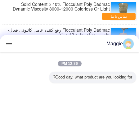
Solid Content ≥ 40% Flocculant Poly Dadmac
Dynamic Viscosity 8000-12000 Colorless Or Light
Color Liquid
تماس با ما
Flocculant Poly Dadmac رفع کننده عامل کاتیونی فعال-
جاذب محتوای جامد 40 ± 1٪
تماس با ما
Maggie
صنعت نساجی بی رنگ، لیمو زرد سبک Poly Dadmac
عامل رطوبت مواد جامد 40 ± 1٪
12:36 PM
تماس با ما
Good day, what product are you looking for?
کاتیونی فعال-جاذب پلی دیالیل دی متیل آمونیوم کلراید
cps 1000-400000
تماس با ما
تغییر زبان
Persian