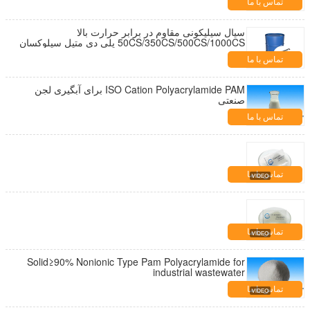
تماس با ما
سیال سیلیکونی مقاوم در برابر حرارت بالا
50CS/350CS/500CS/1000CS پلی دی متیل سیلوکسان
ها روغن سیلیکون Pdms
تماس با ما
ISO Cation Polyacrylamide PAM برای آبگیری لجن
صنعتی
تماس با ما
تماس با ما
تماس با ما
Solid≥90% Nonionic Type Pam Polyacrylamide for
industrial wastewater
تماس با ما