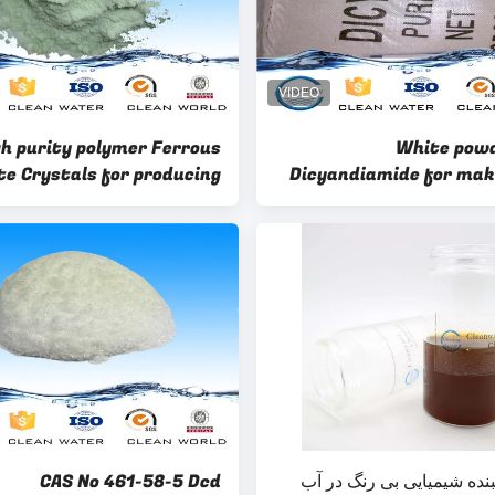
gh purity polymer Ferrous
White pow
te Crystals for producing
Dicyandiamide for mak
ferric sulfate
auxiliarie
نده شیمیایی بی رنگ در آب
CAS No 461-58-5 Dcd