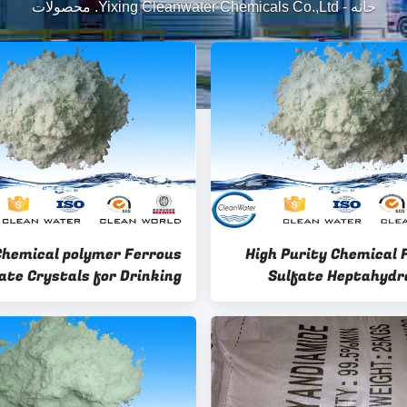
خانه
-
Yixing Cleanwater Chemicals Co.,Ltd. محصولات
Chemical polymer Ferrous
High Purity Chemical 
ate Crystals for Drinking
Sulfate Heptahydr
water treatment
Producing Ferric 