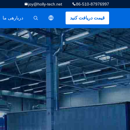
joy@holly-tech.net
86-510-87976997
قیمت دریافت کنید
دربارهی ما
描述