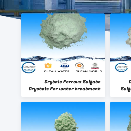
Crytals Ferrous Sulfate
Crystals For water treatment
Sulf
chemicals