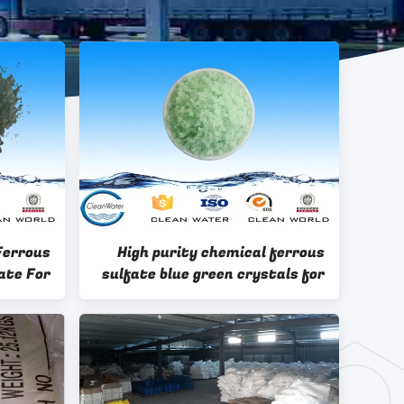
Ferrous
High purity chemical ferrous
ate For
sulfate blue green crystals for
Sulfate
producing disinfectant