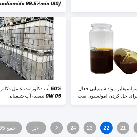
andiamide 99.5%min ISO/
BV 2,000 Tons per month
ولسیفایر مواد شیمیایی فعال
50% آب دکلورانت عامل دکالر 
ای حل کردن امولسیون نفت
CW 05 تصفیه آب شیمیایی
21
22
23
24
آخر
جمع 35 صفحات