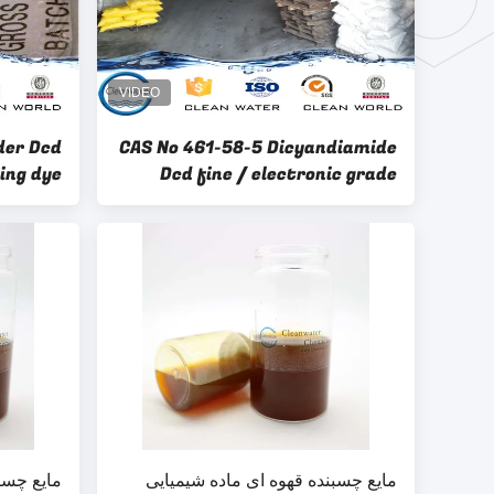
der Dcd
CAS No 461-58-5 Dicyandiamide
ing dye
Dcd fine / electronic grade
s 99.5%
C2H4N4
مایع چسبنده قهوه ای ماده شیمیایی
مایع چسب