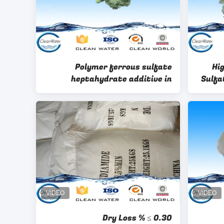
Polymer ferrous sulfate
Hi
heptahydrate additive in
Sulfa
compound fertilizer CAS
No.231-753-5
Dry Loss % ≤ 0.30