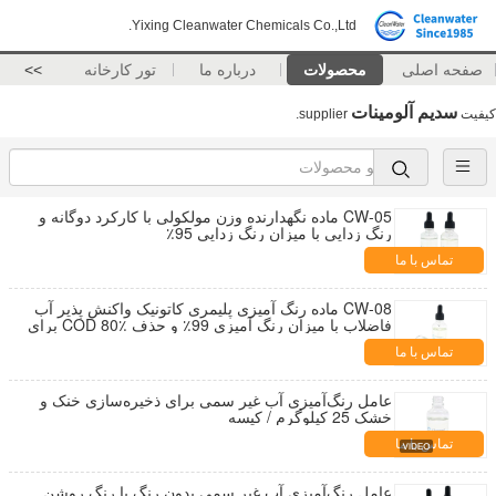
Yixing Cleanwater Chemicals Co.,Ltd.
صفحه اصلی
محصولات
درباره ما
تور کارخانه
>>
سدیم آلومینات
کیفیت
supplier.
CW-05 ماده نگهدارنده وزن مولکولی با کارکرد دوگانه و
رنگ زدایی با میزان رنگ زدایی 95٪
تماس با ما
CW-08 ماده رنگ آمیزی پلیمری کاتونیک واکنش پذیر آب
فاضلاب با میزان رنگ آمیزی 99٪ و حذف COD 80٪ برای
آب فاضلاب نساجی
تماس با ما
عامل رنگ‌آمیزی آب غیر سمی برای ذخیره‌سازی خنک و
خشک 25 کیلوگرم / کیسه
تماس با ما
عامل رنگ‌آمیزی آب غیر سمی بدون رنگ یا رنگ روشن