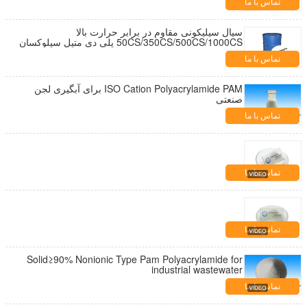
تماس با ما
سیال سیلیکونی مقاوم در برابر حرارت بالا
50CS/350CS/500CS/1000CS پلی دی متیل سیلوکسان
ها روغن سیلیکون Pdms
تماس با ما
ISO Cation Polyacrylamide PAM برای آبگیری لجن
صنعتی
تماس با ما
تماس با ما
تماس با ما
Solid≥90% Nonionic Type Pam Polyacrylamide for
industrial wastewater
تماس با ما