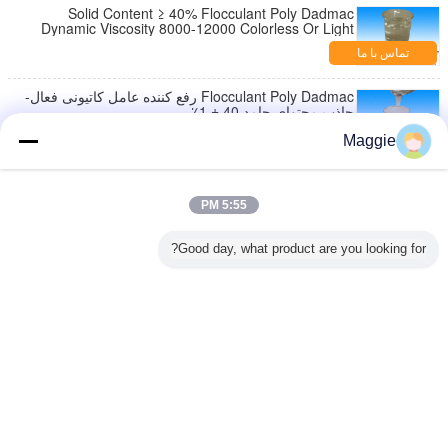
Solid Content ≥ 40% Flocculant Poly Dadmac
Dynamic Viscosity 8000-12000 Colorless Or Light
Color Liquid
تماس با ما
Flocculant Poly Dadmac رفع کننده عامل کاتیونی فعال-
جاذب محتوای جامد 40 ± 1٪
تماس با ما
Maggie
صنعت نساجی بی رنگ، لیمو زرد سبک Poly Dadmac
عامل رطوبت مواد جامد 40 ± 1٪
5:55 PM
تماس با ما
Good day, what product are you looking for?
کاتیونی فعال-جاذب پلی دیالیل دی متیل آمونیوم کلراید
cps 1000-400000
تماس با ما
تغییر زبان
Persian