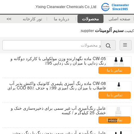
Yixing Cleanwater Chemicals Co.,Ltd.
صفحه اصلی
محصولات
درباره ما
تور کارخانه
>>
سدیم آلومینات
کیفیت
supplier.
CW-05 ماده نگهدارنده وزن مولکولی با کارکرد دوگانه و
رنگ زدایی با میزان رنگ زدایی 95٪
تماس با ما
CW-08 ماده رنگ آمیزی پلیمری کاتونیک واکنش پذیر آب
فاضلاب با میزان رنگ آمیزی 99٪ و حذف COD 80٪ برای
آب فاضلاب نساجی
تماس با ما
عامل رنگ‌آمیزی آب غیر سمی برای ذخیره‌سازی خنک و
خشک 25 کیلوگرم / کیسه
تماس با ما
عامل رنگ‌آمیزی آب غیر سمی بدون رنگ یا رنگ روشن