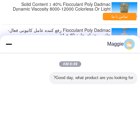
Solid Content ≥ 40% Flocculant Poly Dadmac
Dynamic Viscosity 8000-12000 Colorless Or Light
Color Liquid
تماس با ما
Flocculant Poly Dadmac رفع کننده عامل کاتیونی فعال-
جاذب محتوای جامد 40 ± 1٪
تماس با ما
Maggie
صنعت نساجی بی رنگ، لیمو زرد سبک Poly Dadmac
عامل رطوبت مواد جامد 40 ± 1٪
8:49 AM
تماس با ما
Good day, what product are you looking for?
کاتیونی فعال-جاذب پلی دیالیل دی متیل آمونیوم کلراید
cps 1000-400000
تماس با ما
تغییر زبان
Persian