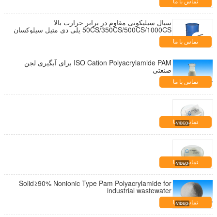
تماس با ما
سیال سیلیکونی مقاوم در برابر حرارت بالا
50CS/350CS/500CS/1000CS پلی دی متیل سیلوکسان
ها روغن سیلیکون Pdms
تماس با ما
ISO Cation Polyacrylamide PAM برای آبگیری لجن
صنعتی
تماس با ما
تماس با ما
تماس با ما
Solid≥90% Nonionic Type Pam Polyacrylamide for
industrial wastewater
تماس با ما