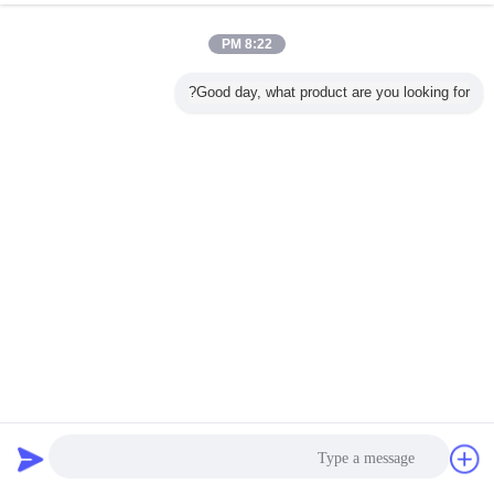
8:22 PM
Good day, what product are you looking for?
پودر سفید مواد شیمیایی رنگ تصفیه آب برای دفع زباله های زغال
سنگ پم
پلی آکریل آمید پم
2022-12-31
1595 views