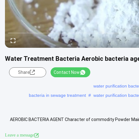
Water Treatment Bacteria Aerobic bacteria a
Share
Contact Now
water purification bact
bacteria in sewage treatment
#
water purification bact
AEROBIC BACTERIA AGENT Character of commodity Powder Main in
which can form spores (
Leave a message