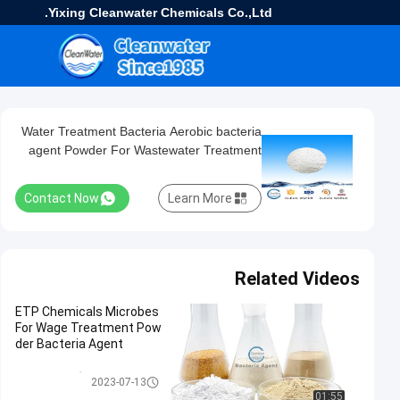
Yixing Cleanwater Chemicals Co.,Ltd.
Water Treatment Bacteria Aerobic bacteria
agent Powder For Wastewater Treatment
Contact Now
Learn More
Related Videos
ETP Chemicals Microbes
For Wage Treatment Pow
der Bacteria Agent
نمایندگی های باکتری
2023-07-13
01:55