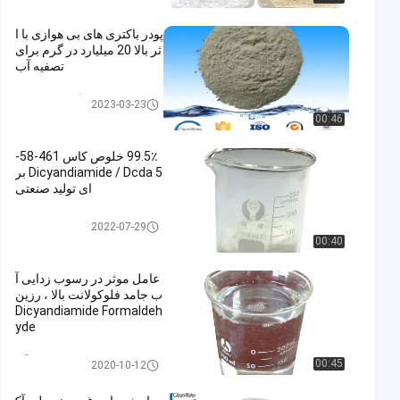
پودر باکتری های بی هوازی با ا
ثر بالا 20 میلیارد در گرم برای
تصفیه آب
نمایندگی های باکتری
2023-03-23
00:46
99.5٪ خلوص کاس 461-58-
5 Dicyandiamide / Dcda بر
ای تولید صنعتی
Dicyandiamide DCDA
2022-07-29
00:40
عامل موثر در رسوب زدایی آ
ب جامد فلوکولانت بالا ، رزین
Dicyandiamide Formaldeh
yde
Decoloring Agent آب
00:45
2020-10-12