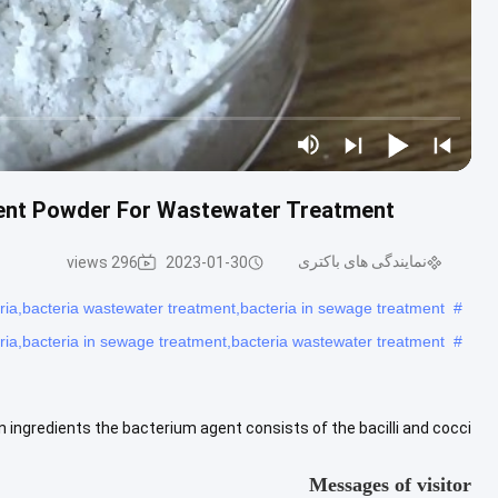
gent Powder For Wastewater Treatment
نمایندگی های باکتری
296 views
2023-01-30
eria,bacteria wastewater treatment,bacteria in sewage treatment
#
eria,bacteria in sewage treatment,bacteria wastewater treatment
#
gredients the bacterium agent consists of the bacilli and cocci
endospores). Living bacterium content ≥200 billion/g ...
View More
Messages of visitor