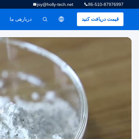
joy@holly-tech.net
86-510-87976997
قیمت دریافت کنید
دربارهی ما
描述