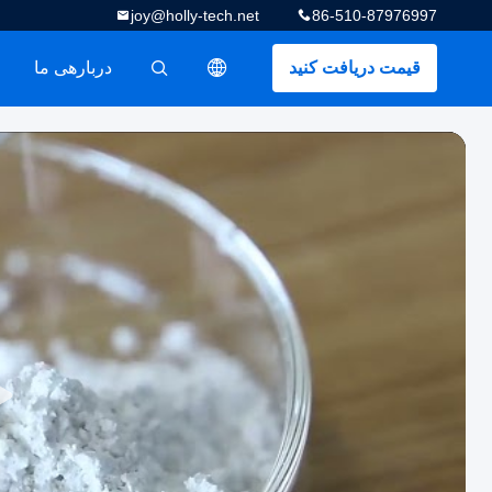
joy@holly-tech.net
86-510-87976997
قیمت دریافت کنید
دربارهی ما
描述