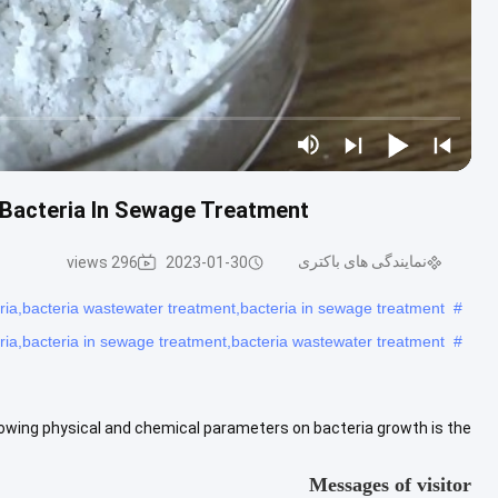
 Bacteria In Sewage Treatment
نمایندگی های باکتری
296 views
2023-01-30
eria,bacteria wastewater treatment,bacteria in sewage treatment
#
eria,bacteria in sewage treatment,bacteria wastewater treatment
#
ing physical and chemical parameters on bacteria growth is the
rage range between 5.5~9.5 , between 6.6~7.4 is the ...
View More
Messages of visitor