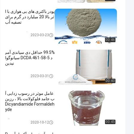
پودر باکتری های بی هوازی با ا
ثر بالا 20 میلیارد در گرم برای
تصفیه آب
نمایندگی های باکتری
2023-03-23
00:46
99.5% حداقل دی سیاندی آمی
د DCDA 461-58-5 سیانوگوا
نیدین
Dicyandiamide DCDA
2023-03-31
00:40
عامل موثر در رسوب زدایی آ
ب جامد فلوکولانت بالا ، رزین
Dicyandiamide Formaldeh
yde
Decoloring Agent آب
00:45
2020-10-12