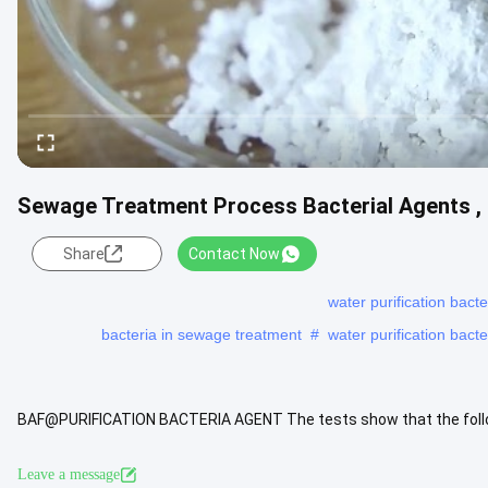
Sewage Treatment Process Bacterial Agents ,
Share
Contact Now
water purification bact
bacteria in sewage treatment
#
water purification bact
BAF@PURIFICATION BACTERIA AGENT The tests show that the follow
most effective: ●PH:ave
Leave a message