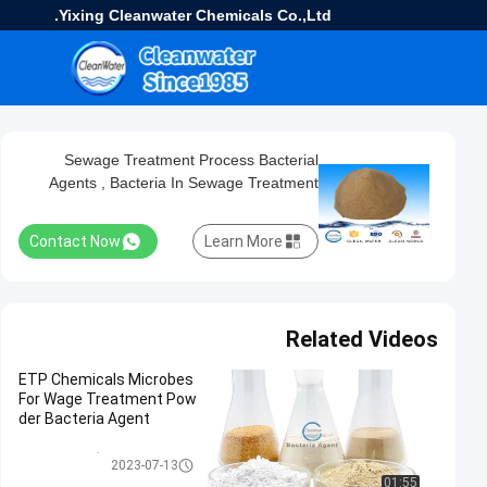
Yixing Cleanwater Chemicals Co.,Ltd.
Sewage Treatment Process Bacterial
Agents , Bacteria In Sewage Treatment
Contact Now
Learn More
Related Videos
ETP Chemicals Microbes
For Wage Treatment Pow
der Bacteria Agent
نمایندگی های باکتری
2023-07-13
01:55