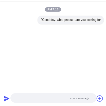
7:16 PM
Good day, what product are you looking for?
پلی آکریل آمید کاتیونی PAM / Cation PAM برای تصفیه آب
صنعتی
پلی آکریل آمید پم
2022-12-31
1595 views