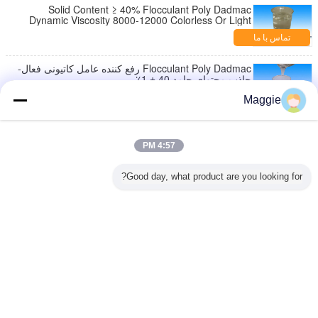
Solid Content ≥ 40% Flocculant Poly Dadmac
Dynamic Viscosity 8000-12000 Colorless Or Light
Color Liquid
تماس با ما
Flocculant Poly Dadmac رفع کننده عامل کاتیونی فعال-
جاذب محتوای جامد 40 ± 1٪
تماس با ما
Maggie
صنعت نساجی بی رنگ، لیمو زرد سبک Poly Dadmac
عامل رطوبت مواد جامد 40 ± 1٪
4:57 PM
تماس با ما
Good day, what product are you looking for?
کاتیونی فعال-جاذب پلی دیالیل دی متیل آمونیوم کلراید
cps 1000-400000
تماس با ما
تغییر زبان
Persian