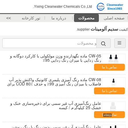
Yixing Cleanwater Chemicals Co.,Ltd.
صفحه اصلی
محصولات
درباره ما
تور کارخانه
>>
سدیم آلومینات
کیفیت
supplier.
CW-05 ماده نگهدارنده وزن مولکولی با کارکرد دوگانه و
رنگ زدایی با میزان رنگ زدایی 95٪
تماس با ما
CW-08 ماده رنگ آمیزی پلیمری کاتونیک واکنش پذیر آب
فاضلاب با میزان رنگ آمیزی 99٪ و حذف COD 80٪ برای
آب فاضلاب نساجی
تماس با ما
عامل رنگ‌آمیزی آب غیر سمی برای ذخیره‌سازی خنک و
خشک 25 کیلوگرم / کیسه
تماس با ما
عامل رنگ‌آمیزی آب غیر سمی بدون رنگ یا رنگ روشن