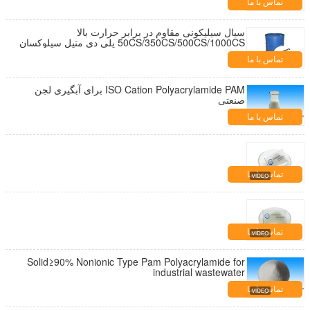
تماس با ما
سیال سیلیکونی مقاوم در برابر حرارت بالا
50CS/350CS/500CS/1000CS پلی دی متیل سیلوکسان
ها روغن سیلیکون Pdms
تماس با ما
ISO Cation Polyacrylamide PAM برای آبگیری لجن
صنعتی
تماس با ما
تماس با ما
تماس با ما
Solid≥90% Nonionic Type Pam Polyacrylamide for
industrial wastewater
تماس با ما