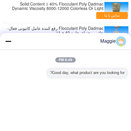
Solid Content ≥ 40% Flocculant Poly Dadmac
Dynamic Viscosity 8000-12000 Colorless Or Light
Color Liquid
تماس با ما
Flocculant Poly Dadmac رفع کننده عامل کاتیونی فعال-
جاذب محتوای جامد 40 ± 1٪
تماس با ما
Maggie
صنعت نساجی بی رنگ، لیمو زرد سبک Poly Dadmac
عامل رطوبت مواد جامد 40 ± 1٪
6:49 PM
تماس با ما
Good day, what product are you looking for?
کاتیونی فعال-جاذب پلی دیالیل دی متیل آمونیوم کلراید
cps 1000-400000
تماس با ما
تغییر زبان
Persian