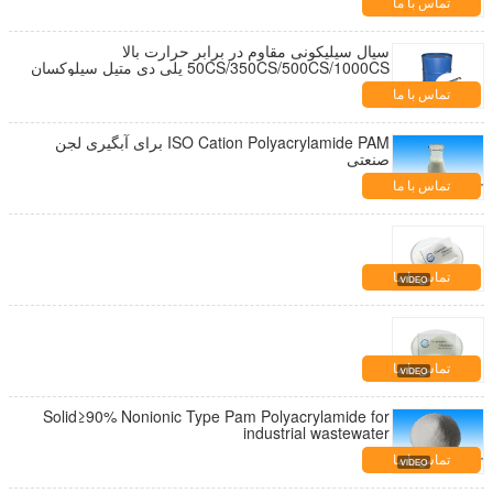
تماس با ما
سیال سیلیکونی مقاوم در برابر حرارت بالا
50CS/350CS/500CS/1000CS پلی دی متیل سیلوکسان
ها روغن سیلیکون Pdms
تماس با ما
ISO Cation Polyacrylamide PAM برای آبگیری لجن
صنعتی
تماس با ما
تماس با ما
تماس با ما
Solid≥90% Nonionic Type Pam Polyacrylamide for
industrial wastewater
تماس با ما