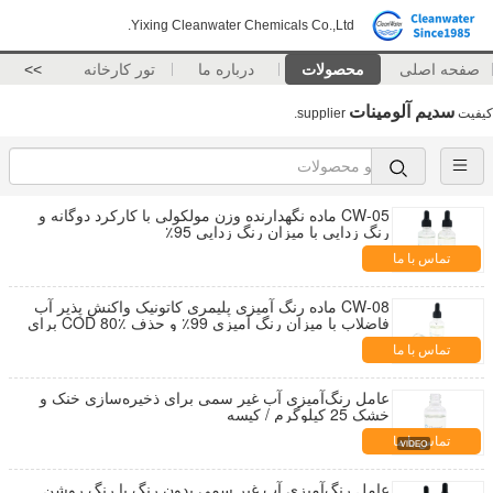
Yixing Cleanwater Chemicals Co.,Ltd.
صفحه اصلی
محصولات
درباره ما
تور کارخانه
>>
سدیم آلومینات
کیفیت
supplier.
CW-05 ماده نگهدارنده وزن مولکولی با کارکرد دوگانه و
رنگ زدایی با میزان رنگ زدایی 95٪
تماس با ما
CW-08 ماده رنگ آمیزی پلیمری کاتونیک واکنش پذیر آب
فاضلاب با میزان رنگ آمیزی 99٪ و حذف COD 80٪ برای
آب فاضلاب نساجی
تماس با ما
عامل رنگ‌آمیزی آب غیر سمی برای ذخیره‌سازی خنک و
خشک 25 کیلوگرم / کیسه
تماس با ما
عامل رنگ‌آمیزی آب غیر سمی بدون رنگ یا رنگ روشن