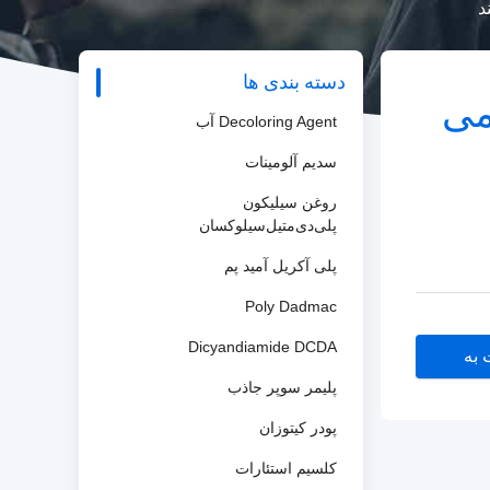
د
دسته بندی ها
می
Decoloring Agent آب
سدیم آلومینات
روغن سیلیکون
پلی‌دی‌متیل‌سیلوکسان
پلی آکریل آمید پم
Poly Dadmac
Dicyandiamide DCDA
 به
پلیمر سوپر جاذب
پودر کیتوزان
کلسیم استئارات