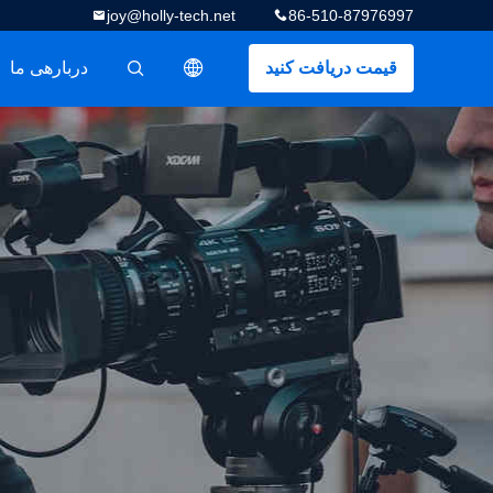
joy@holly-tech.net
86-510-87976997
قیمت دریافت کنید
دربارهی ما
描述