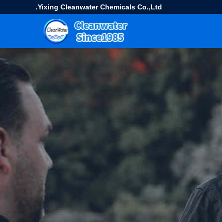
Yixing Cleanwater Chemicals Co.,Ltd.